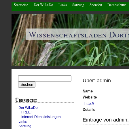
Startseite
Der WiLaDo
Links
Satzung
Spenden
Datenschutz
Wissenschaftsladen Dor
Suchen
Über: admin
nach:
Name
Website
Übersicht
http://
Der WiLaDo
Details
FREE!
Internet-Dienstleistungen
Einträge von admin:
Links
Satzung