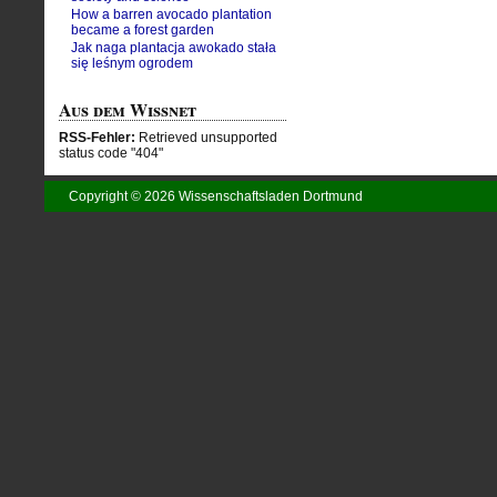
How a barren avocado plantation
became a forest garden
Jak naga plantacja awokado stała
się leśnym ogrodem
Aus dem Wissnet
RSS-Fehler:
Retrieved unsupported
status code "404"
Copyright © 2026 Wissenschaftsladen Dortmund