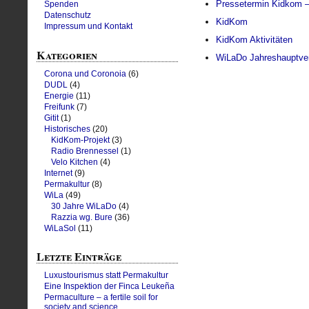
Pressetermin Kidkom –
Spenden
Datenschutz
KidKom
Impressum und Kontakt
KidKom Aktivitäten
Kategorien
WiLaDo Jahreshauptve
Corona und Coronoia
(6)
DUDL
(4)
Energie
(11)
Freifunk
(7)
Gitit
(1)
Historisches
(20)
KidKom-Projekt
(3)
Radio Brennessel
(1)
Velo Kitchen
(4)
Internet
(9)
Permakultur
(8)
WiLa
(49)
30 Jahre WiLaDo
(4)
Razzia wg. Bure
(36)
WiLaSol
(11)
Letzte Einträge
Luxustourismus statt Permakultur
Eine Inspektion der Finca Leukeña
Permaculture – a fertile soil for
society and science