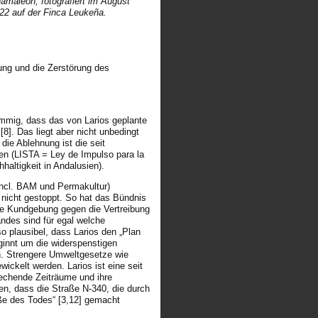
amäleon, fotografiert im August
22 auf der Finca Leukeña.
ung und die Zerstörung des
immig, dass das von Larios geplante
8]. Das liegt aber nicht unbedingt
die Ablehnung ist die seit
en (LISTA = Ley de Impulso para la
haltigkeit in Andalusien).
(incl. BAM und Permakultur)
r nicht gestoppt. So hat das Bündnis
ine Kundgebung gegen die Vertreibung
ändes sind für egal welche
so plausibel, dass Larios den „Plan
ginnt um die widerspenstigen
n. Strengere Umweltgesetze wie
ickelt werden. Larios ist eine seit
rechende Zeiträume und ihre
en, dass die Straße N-340, die durch
aße des Todes“ [3,12] gemacht