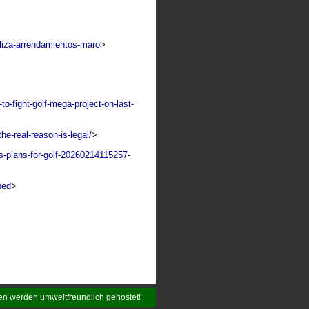
aliza-arrendamientos-maro
>
o-fight-golf-mega-project-on-last-
he-real-reason-is-legal/
>
ts-plans-for-golf-20260214115257-
ped
>
en werden umweltfreundlich gehostet!