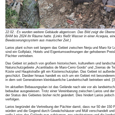
22.02.: Es wurden weitere Gebäude abgerissen. Das Bild zeigt die Überr
BAM bis 2024 ihr Räume hatte. (Links fließt Wasser in einer
Acequia
, ei
Bewässerungssystem aus maurischer Zeit.)
Larios plant schon seit langem das Gebiet zwischen Nerja und Maro für 
sind ein Golfplatz, Hotels und Eigentumswohnungen der gehobenen Preisk
Pächter vertrieben.
Das Gebiet ist jedoch von großem historischem, kulturellem und landscha
Naturschutzgebiete „Acantilados de Maro-Cerro Gordo“ und „Sierras de Te
Küste und Hauptstraße gilt ein Küstenschutzplan. Das Gebiet ist außer
geschützt. Darüber hinaus handelt es sich um ein Gebiet mit besonderem 
in dem seit Generationen kleinbäuerliche Landwirtschaft betrieben wird. [3
Im aktuellen Bebauungsplan ist das Gelände nach wie vor als landwirtscha
bebaubar ausgewiesen. Trotz einer Vereinbarung zwischen Larios und der 
der Status des Gebietes bisher nicht geändert. Dies hindert Larios jedoch 
verfolgen.
Larios begründet die Vertreibung der Pächter damit, dass nur 50 der 150 
würden und die Gegend durch Gewächshäuser und Müll verschandelt und 
wolle Larios das Gelände nun aufräumen, neu strukturieren und die landwi