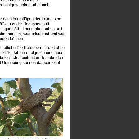
mit aufgeschoben, aber nicht
 das Unterpflügen der Folien sind
mäßig aus der Nachbarschaft
gegen hätte Larios aber schon seit
estimmungen, was erlaubt ist und was
erden können.
h etliche Bio-Betriebe (mit und ohne
seit 10 Jahren erfolgreich eine neue
ökologisch arbeitenden Betriebe den
nd Umgebung können darüber lokal
.