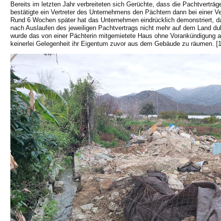
Bereits im letzten Jahr verbreiteten sich Gerüchte, dass die Pachtverträg
bestätigte ein Vertreter des Unternehmens den Pächtern dann bei einer
Rund 6 Wochen später hat das Unternehmen eindrücklich demonstriert, d
nach Auslaufen des jeweiligen Pachtvertrags nicht mehr auf dem Land du
wurde das von einer Pächterin mitgemietete Haus ohne Vorankündigung ab
keinerlei Gelegenheit ihr Eigentum zuvor aus dem Gebäude zu räumen. [1