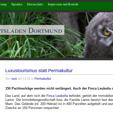
tzung
Spenden
Datenschutz
Impressum und Kontakt
ftsladen Dortmund
Luxustourismus statt Permakultur
Von
susi
um 13:20 in
Permakultur
150 Pachtverträge werden nicht verlängert. Auch der Finca Leukeña 
Das Land, auf dem sich die
Finca Leukeña
befindet, gehört der Immobili
Larios. Die Immobiliengesellschaft bzw. die Familie Larios besitzt fast 
Maro. Das Gelände (rd. 200 Hektar) ist in 400 Parzellen aufgeteilt und wur
Zwecke an 150 Personen verpachtet.