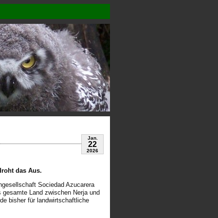
Jan.
22
2026
droht das Aus.
engesellschaft Sociedad Azucarera
das gesamte Land zwischen Nerja und
de bisher für landwirtschaftliche