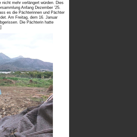
e nicht mehr verlängert würden. Dies
 Versammlung Anfang Dezember ’25.
ass es die Pächterinnen und Pächter
ldet. Am Freitag, dem 16. Januar
gerissen. Die Pächterin hatte
]