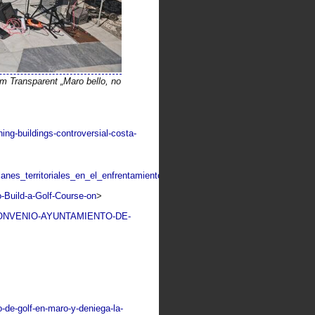
m Transparent „Maro bello, no
ng-buildings-controversial-costa-
lanes_territoriales_en_el_enfrentamiento_de_dos_modelos_territoriales_yuxt
-Build-a-Golf-Course-on
>
313-CONVENIO-AYUNTAMIENTO-DE-
o-de-golf-en-maro-y-deniega-la-