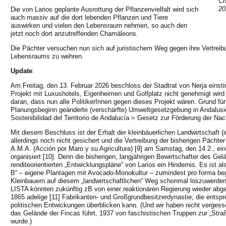
Ch
20
Die von Larios geplante Ausrottung der Pflanzenvielfalt wird sich
auch massiv auf die dort lebenden Pflanzen und Tiere
auswirken und vielen den Lebensraum nehmen, so auch den
jetzt noch dort anzutreffenden Chamäleons.
Die Pächter versuchen nun sich auf juristischem Weg gegen ihre Vertreib
Lebensraums zu wehren.
Update
:
Am Freitag, den 13. Februar 2026 beschloss der Stadtrat von Nerja einst
Projekt mit Luxushotels, Eigenheimen und Golfplatz nicht genehmigt wird [
daran, dass nun alle PolitikerInnen gegen dieses Projekt wären. Grund für 
Planungsbeginn geänderte (verschärfte) Umweltgesetzgebung in Andalusi
Sostenibilidad del Territorio de Andalucía = Gesetz zur Förderung der Nach
Mit diesem Beschluss ist der Erhalt der kleinbäuerlichen Landwirtschaft 
allerdings noch nicht gesichert und die Vertreibung der bisherigen Pächte
A.M.A. (Acción por Maro y su Agricultura) [9] am Samstag, den 14.2., e
organisiert [10]. Denn die bisherigen, langjährigen Bewirtschafter des Gel
renditeorientierten „Entwicklungspläne“ von Larios ein Hindernis. Es ist al
B“ – eigene Plantagen mit Avocado-Monokultur – zumindest pro forma be
Kleinbauern auf diesem „landwirtschaftlichen“ Weg schonmal loszuwerde
LISTA könnten zukünftig zB von einer reaktionären Regierung wieder abgew
1865 adelige [11] Fabrikanten- und Großgrundbesitzerdynastie, die entsp
politischen Entwickungen überblicken kann. (Und wir haben nicht vergess
das Gelände der Fincas führt, 1937 von faschistischen Truppen zur „Str
wurde.)