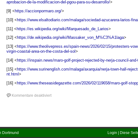
aprobacion-de-la-modificacion-del-pgou-para-su-desarrollo/
>
[9] <
https://accionpormaro.org/
>
[10] <
https://www.elsaltodiario.com/malaga/sociedad-azucarera-larios-fin
[11] <
https://es.wikipedia.org/wiki/Marquesado_de_Larios
>
[12] <
https://de.wikipedia.org/wiki/Massaker_von_M%C3%A1laga
>
[13] <
https://www.theolivepress.es/spain-news/2026/02/15/protesters-vow-t
virgin-coastal-area-on-the-costa-del-sol
>
[14] <
https://inspain.news/maro-golf-project-rejected-by-nerja-council-and-t
[15] <
https://www.surinenglish.com/malaga/axarquia/nerja-town-hall-rejec
nt.html
>
[16] <
https://www.theseasidegazette.com/2026/02/119658/maro-golf-stop
für
Kommentare deaktiviert
Luxustourismus
statt
Permakultur
en Dortmund
Login
|
Diese Seit