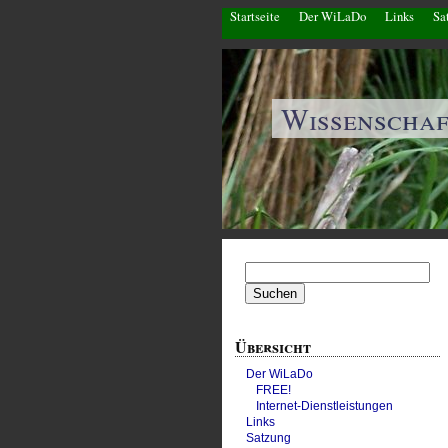
Startseite
Der WiLaDo
Links
Sa
Wissenscha
Suchen
nach:
Übersicht
Der WiLaDo
FREE!
Internet-Dienstleistungen
Links
Satzung