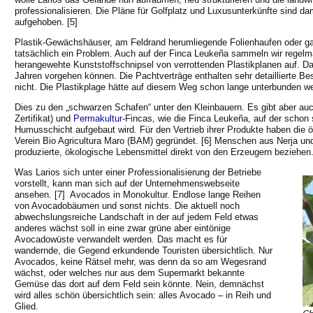
professionalisieren. Die Pläne für Golfplatz und Luxusunterkünfte sind da
aufgehoben. [5]
Plastik-Gewächshäuser, am Feldrand herumliegende Folienhaufen oder gar
tatsächlich ein Problem. Auch auf der Finca Leukeña sammeln wir regel
herangewehte Kunststoffschnipsel von verrottenden Plastikplanen auf. Da
Jahren vorgehen können. Die Pachtverträge enthalten sehr detaillierte B
nicht. Die Plastikplage hätte auf diesem Weg schon lange unterbunden w
Dies zu den „schwarzen Schafen“ unter den Kleinbauern. Es gibt aber auc
Zertifikat) und
Permakultur
-Fincas, wie die Finca Leukeña, auf der schon 
Humusschicht aufgebaut wird. Für den Vertrieb ihrer Produkte haben die 
Verein Bio Agricultura Maro (BAM) gegründet. [6] Menschen aus Nerja u
produzierte, ökologische Lebensmittel direkt von den Erzeugern beziehen
Was Larios sich unter einer Professionalisierung der Betriebe
vorstellt, kann man sich auf der Unternehmenswebseite
ansehen. [7] Avocados in Monokultur. Endlose lange Reihen
von Avocadobäumen und sonst nichts. Die aktuell noch
abwechslungsreiche Landschaft in der auf jedem Feld etwas
anderes wächst soll in eine zwar grüne aber eintönige
Avocadowüste verwandelt werden. Das macht es für
wandernde, die Gegend erkundende Touristen übersichtlich. Nur
Avocados, keine Rätsel mehr, was denn da so am Wegesrand
wächst, oder welches nur aus dem Supermarkt bekannte
Gemüse das dort auf dem Feld sein könnte. Nein, demnächst
wird alles schön übersichtlich sein: alles Avocado – in Reih und
Glied.