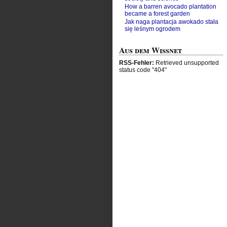
How a barren avocado plantation
became a forest garden
Jak naga plantacja awokado stała
się leśnym ogrodem
Aus dem Wissnet
RSS-Fehler:
Retrieved unsupported
status code "404"