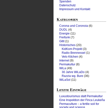
Spenden
Datenschutz
Impressum und Kontakt
Kategorien
Corona und Coronoia
(6)
DUDL
(4)
Energie
(11)
Freifunk
(7)
Gitit
(1)
Historisches
(20)
KidKom-Projekt
(3)
Radio Brennessel
(1)
Velo Kitchen
(4)
Internet
(9)
Permakultur
(8)
WiLa
(49)
30 Jahre WiLaDo
(4)
Razzia wg. Bure
(36)
WiLaSol
(11)
Letzte Einträge
Luxustourismus statt Permakultur
Eine Inspektion der Finca Leukeña
Permaculture – a fertile soil for
society and science