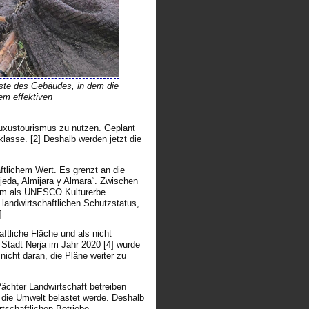
este des Gebäudes, in dem die
nem effektiven
Luxustourismus zu nutzen. Geplant
lasse. [2] Deshalb werden jetzt die
ftlichem Wert. Es grenzt an die
jeda, Almijara y Almara“. Zwischen
dem als UNESCO Kulturerbe
landwirtschaftlichen Schutzstatus,
]
ftliche Fläche und als nicht
Stadt Nerja im Jahr 2020 [4] wurde
nicht daran, die Pläne weiter zu
Pächter Landwirtschaft betreiben
die Umwelt belastet werde. Deshalb
rtschaftlichen Betriebe