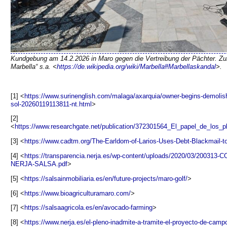
Kundgebung am 14.2.2026 in Maro gegen die Vertreibung der Pächter. Zu
Marbella“ s.a. <
https://de.wikipedia.org/wiki/Marbella#Marbellaskandal
>.
[1] <
https://www.surinenglish.com/malaga/axarquia/owner-begins-demolishi
sol-20260119113811-nt.html
>
[2]
<
https://www.researchgate.net/publication/372301564_El_papel_de_los_p
[3] <
https://www.cadtm.org/The-Earldom-of-Larios-Uses-Debt-Blackmail-to
[4] <
https://transparencia.nerja.es/wp-content/uploads/2020/03/200
NERJA-SALSA.pdf
>
[5] <
https://salsainmobiliaria.es/en/future-projects/maro-golf/
>
[6] <
https://www.bioagriculturamaro.com/
>
[7] <
https://salsaagricola.es/en/avocado-farming
>
[8] <
https://www.nerja.es/el-pleno-inadmite-a-tramite-el-proyecto-de-camp