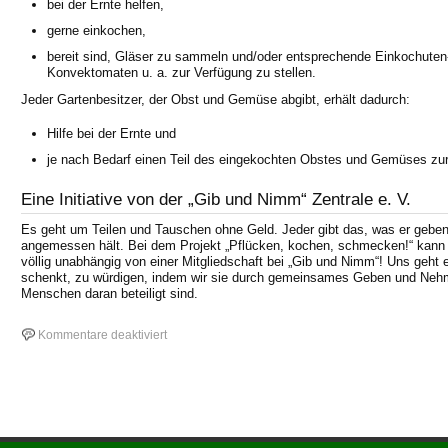
bei der Ernte helfen,
gerne einkochen,
bereit sind, Gläser zu sammeln und/oder entsprechende Einkochuten- 
Konvektomaten u. a. zur Verfügung zu stellen.
Jeder Gartenbesitzer, der Obst und Gemüse abgibt, erhält dadurch:
Hilfe bei der Ernte und
je nach Bedarf einen Teil des eingekochten Obstes und Gemüses zu
Eine Initiative von der „Gib und Nimm“ Zentrale e. V.
Es geht um Teilen und Tauschen ohne Geld. Jeder gibt das, was er gebe
angemessen hält. Bei dem Projekt „Pflücken, kochen, schmecken!“ kann 
völlig unabhängig von einer Mitgliedschaft bei „Gib und Nimm“! Uns geht 
schenkt, zu würdigen, indem wir sie durch gemeinsames Geben und Nehm
Menschen daran beteiligt sind.
für
Kommentare deaktiviert
„Pflücken,
kochen,
schmecken!“