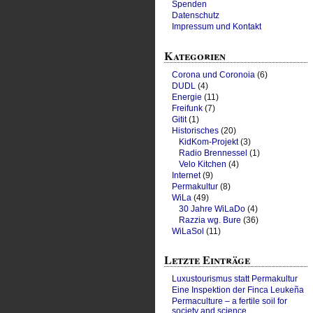
Spenden
Datenschutz
Impressum und Kontakt
Kategorien
Corona und Coronoia
(6)
DUDL
(4)
Energie
(11)
Freifunk
(7)
Gitit
(1)
Historisches
(20)
KidKom-Projekt
(3)
Radio Brennessel
(1)
Velo Kitchen
(4)
Internet
(9)
Permakultur
(8)
WiLa
(49)
30 Jahre WiLaDo
(4)
Razzia wg. Bure
(36)
WiLaSol
(11)
Letzte Einträge
Luxustourismus statt Permakultur
Eine Inspektion der Finca Leukeña
Permaculture – a fertile soil for
society and science