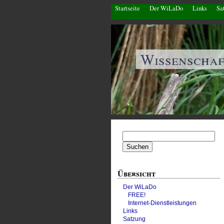
Startseite
Der WiLaDo
Links
Sa
Wissenscha
Suchen
nach:
Übersicht
Der WiLaDo
FREE!
Internet-Dienstleistungen
Links
Satzung