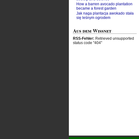
How a barren avocado plantation
became a forest garden
Jak naga plantacja awokado stała
się leśnym ogrodem
Aus dem Wissnet
RSS-Fehler:
Retrieved unsupported
status code "404"