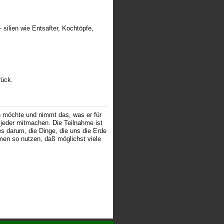
silien wie Entsafter, Kochtöpfe,
rück.
n möchte und nimmt das, was er für
jeder mitmachen. Die Teilnahme ist
es darum, die Dinge, die uns die Erde
en so nutzen, daß möglichst viele