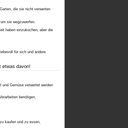
rten, die sie nicht verwerten
, um sie wegzuwerfen.
Zeit haben einzukochen, aber die
liebevoll für sich und andere
at etwas davon!
bst und Gemüse verwertet werden
erarbeiten benötigen,
zu kaufen und zu essen,