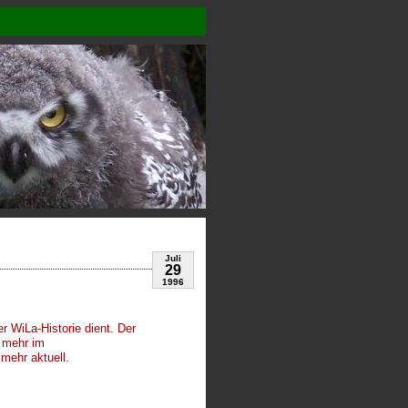
Juli
29
1996
er WiLa-Historie dient. Der
t mehr im
mehr aktuell.