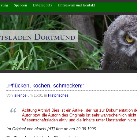
tzung
Spenden
Datenschutz
Impressum und Kontakt
ftsladen Dortmund
„Pflücken, kochen, schmecken!“
Von
jsilence
um 15:01 in
Historisches
Achtung Archiv! Dies ist ein Artikel, der nur zur Dokumentation d
Autor bzw. die Autorin des Originals ist sehr wahrscheinlich nich
Wissenschaftsladen aktiv und die Inhalte unter Umständen nicht 
Im Original von akuehl [AT] free.de am 29.06.1996