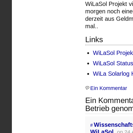
WiLaSol Projekt v
morgen noch eine
derzeit aus Geldma
mal..
Links
WiLaSol Projek
WiLaSol Status
WiLa Solarlog
Ein Kommentar
Ein Kommentar
Betrieb geno
Wissenschaft
#
WiLaSol
on 24 