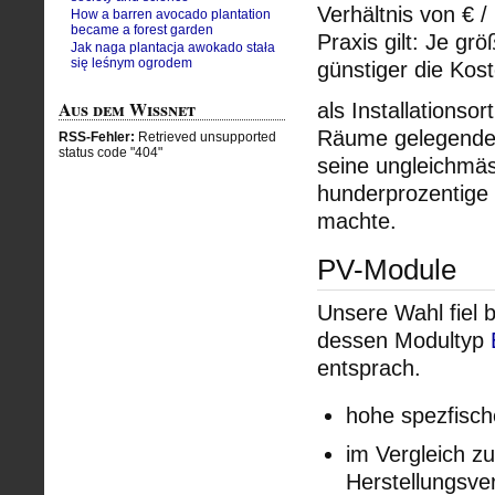
Verhältnis von € /
How a barren avocado plantation
became a forest garden
Praxis gilt: Je gr
Jak naga plantacja awokado stała
się leśnym ogrodem
günstiger die Kost
Aus dem Wissnet
als Installationso
Räume gelegendes 
RSS-Fehler:
Retrieved unsupported
status code "404"
seine ungleichmäs
hunderprozentige
machte.
PV-Module
Unsere Wahl fiel 
dessen Modultyp
entsprach.
hohe spezfisch
im Vergleich z
Herstellungsve