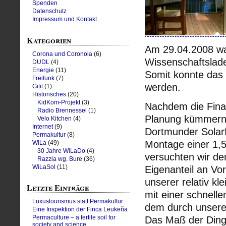
Spenden
Datenschutz
Impressum und Kontakt
Kategorien
Am 29.04.2008 war
Corona und Coronoia
(6)
Wissenschaftslad
DUDL
(4)
Energie
(11)
Somit konnte das 
Freifunk
(7)
werden.
Gitit
(1)
Historisches
(20)
KidKom-Projekt
(3)
Nachdem die Finan
Radio Brennessel
(1)
Planung kümmern 
Velo Kitchen
(4)
Internet
(9)
Dortmunder Solar
Permakultur
(8)
Montage einer 1,
WiLa
(49)
30 Jahre WiLaDo
(4)
versuchten wir den
Razzia wg. Bure
(36)
WiLaSol
(11)
Eigenanteil an Vo
unserer relativ k
Letzte Einträge
mit einer schnelle
Luxustourismus statt Permakultur
dem durch unsere
Eine Inspektion der Finca Leukeña
Das Maß der Dinge
Permaculture – a fertile soil for
society and science