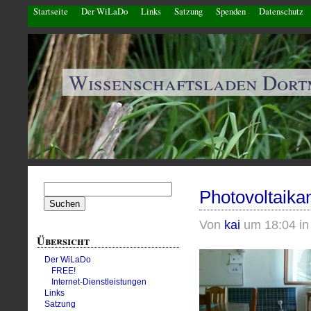
Startseite
Der WiLaDo
Links
Satzung
Spenden
Datenschutz
Wissenschaftsladen Dor
Suchen
Photovoltaika
nach:
Von
kai
um 18:04 i
Übersicht
Der WiLaDo
FREE!
Internet-Dienstleistungen
Links
Satzung