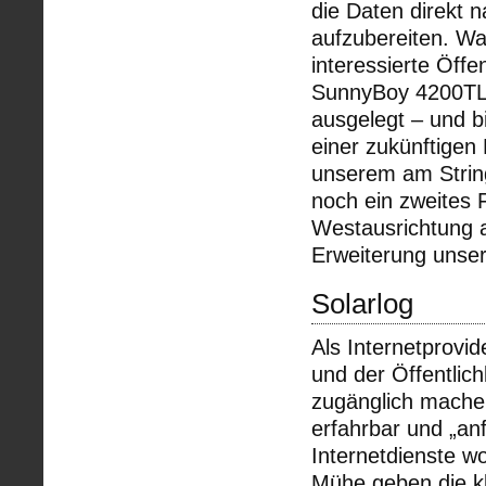
die Daten direkt 
aufzubereiten. Was
interessierte Öffe
SunnyBoy 4200TL 
ausgelegt – und bi
einer zukünftigen 
unserem am Strin
noch ein zweites 
Westausrichtung a
Erweiterung unser
Solarlog
Als Internetprovi
und der Öffentlic
zugänglich machen
erfahrbar und „an
Internetdienste w
Mühe geben die k