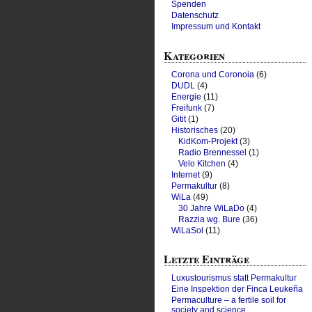
Spenden
Datenschutz
Impressum und Kontakt
Kategorien
Corona und Coronoia
(6)
DUDL
(4)
Energie
(11)
Freifunk
(7)
Gitit
(1)
Historisches
(20)
KidKom-Projekt
(3)
Radio Brennessel
(1)
Velo Kitchen
(4)
Internet
(9)
Permakultur
(8)
WiLa
(49)
30 Jahre WiLaDo
(4)
Razzia wg. Bure
(36)
WiLaSol
(11)
Letzte Einträge
Luxustourismus statt Permakultur
Eine Inspektion der Finca Leukeña
Permaculture – a fertile soil for
society and science