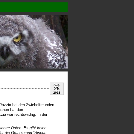
Aug.
25
2018
azzia bei den Zwiebelfreunden –
nchen hat den
ia war rechtswidrig. In der
vanter Daten. Es gibt keine
der die Gruppierung “Riseup