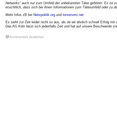
Networks” auch nur zum Umfeld der unbekannten Täter gehören. Es ist z
ersichtlich, dass sich bei ihnen Informationen zum Täterumfeld oder zu de
Mehr Infos zB bei
Netzpolitik.org
und
torservers.net
Es sieht zur Zeit leider nicht so aus, als ob wir ähnlich schnell Erfolg 
Das AG Köln lässt sich jedenfalls Zeit und hat auf unsere Beschwerde vom
für
Kommentare deaktiviert
Durchsuchung
bei
Zwiebelfreunden
war
rechtswidrig