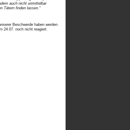
udem auch nicht unmittelbar
n Tätern finden lassen.“
mit unserer Beschwerde haben werden.
 24.07. noch nicht reagiert.