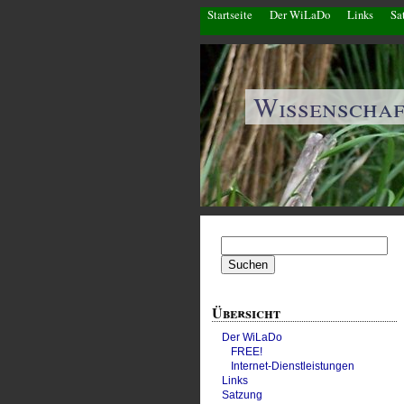
Startseite
Der WiLaDo
Links
Sa
Wissenscha
Suchen
nach:
Übersicht
Der WiLaDo
FREE!
Internet-Dienstleistungen
Links
Satzung