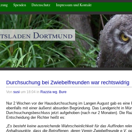
tzung
Spenden
Datenschutz
Impressum und Kontakt
ftsladen Dortmund
Durchsuchung bei Zwiebelfreunden war rechtswidrig
Von
susi
um 18:04 in
Razzia wg. Bure
Nur 2 Wochen vor der Hausdurchsuchung im Langen August gab es eine R
ebenfalls mit einer äußerst absurden Begründung. Das Landgericht in Mü
Durchsuchungsbeschluss jetzt aufgehoben (nach nur 2 Monaten). Die Razz
Entscheidung der Richter heißt es:
„Es besteht keine ausreichende Wahrscheinlichkeit für das Auffinden rele
Anhaltspunkte, dass die Betroffenen, deren Verein Zwiebelfreunde e.V. o