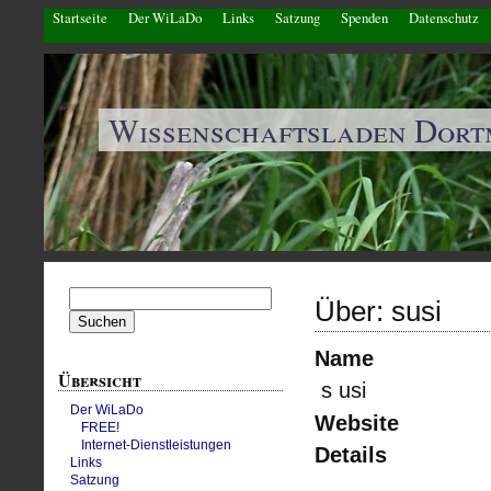
Startseite
Der WiLaDo
Links
Satzung
Spenden
Datenschutz
Wissenschaftsladen Dor
Suchen
Über: susi
nach:
Name
Übersicht
s usi
Der WiLaDo
Website
FREE!
Internet-Dienstleistungen
Details
Links
Satzung