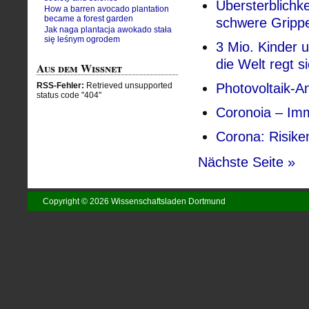
Übersterblichke
How a barren avocado plantation
became a forest garden
schwere Grippe
Jak naga plantacja awokado stała
się leśnym ogrodem
3 Mio. Kinder 
die Welt regt s
Aus dem Wissnet
Photovoltaik-An
RSS-Fehler:
Retrieved unsupported
status code "404"
Coronoia – Im
Corona: Risik
Nächste Seite »
Copyright © 2026 Wissenschaftsladen Dortmund