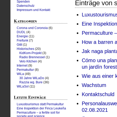
Einträge von s
Spenden
Datenschutz
Impressum und Kontakt
Luxustourismus
Kategorien
Eine Inspektio
Corona und Coronoia
(6)
Permaculture – 
DUDL
(4)
Energie
(11)
Freifunk
(7)
How a barren a
Gitit
(1)
Historisches
(20)
Jak naga plant
KidKom-Projekt
(3)
Radio Brennessel
(1)
Cómo una plant
Velo Kitchen
(4)
Internet
(9)
un jardín forest
Permakultur
(8)
WiLa
(49)
Wie aus einer 
30 Jahre WiLaDo
(4)
Razzia wg. Bure
(36)
Wachstum
WiLaSol
(11)
Kontaktschuld
Letzte Einträge
Personalauswei
Luxustourismus statt Permakultur
Eine Inspektion der Finca Leukeña
02.08.2021
Permaculture – a fertile soil for
society and science