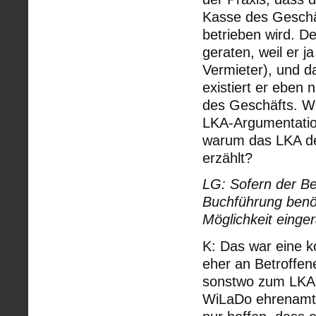
Kasse des Geschäf
betrieben wird. D
geraten, weil er j
Vermieter), und d
existiert er eben 
des Geschäfts. Wer
LKA-Argumentation
warum das LKA de
erzählt?
LG: Sofern der Be
Buchführung benöt
Möglichkeit einge
K: Das war eine k
eher an Betroffen
sonstwo zum LKA 
WiLaDo ehrenamtli