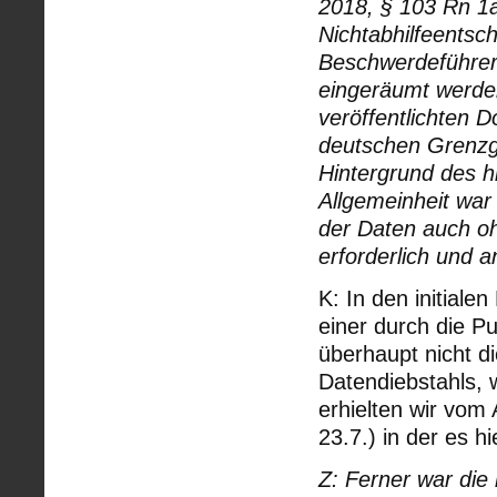
2018, § 103 Rn 1a
Nichtabhilfeentsc
Beschwerdeführer
eingeräumt werden
veröffentlichten D
deutschen Grenzg
Hintergrund des h
Allgemeinheit wa
der Daten auch o
erforderlich und 
K: In den initial
einer durch die 
überhaupt nicht d
Datendiebstahls, 
erhielten wir vo
23.7.) in der es hi
Z: Ferner war die 