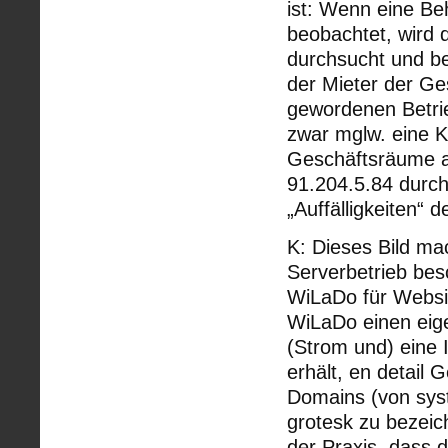
ist: Wenn eine B
beobachtet, wird 
durchsucht und be
der Mieter der Ge
gewordenen Betrie
zwar mglw. eine 
Geschäftsräume a
91.204.5.84 durch
„Auffälligkeiten“ d
K: Dieses Bild mac
Serverbetrieb bes
WiLaDo für Websit
WiLaDo einen eige
(Strom und) eine
erhält, en detail 
Domains (von syste
grotesk zu bezeic
der Praxis, dass 