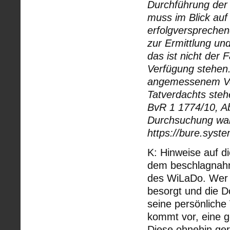
Durchführung der
muss im Blick auf
erfolgverspreche
zur Ermittlung und
das ist nicht der 
Verfügung stehen. 
angemessenem Ver
Tatverdachts steh
BvR 1 1774/10, A
Durchsuchung war 
https://bure.syst
K: Hinweise auf di
dem beschlagnahmt
des WiLaDo. Wer 
besorgt und die D
seine persönliche
kommt vor, eine g
Diese ohnehin ger