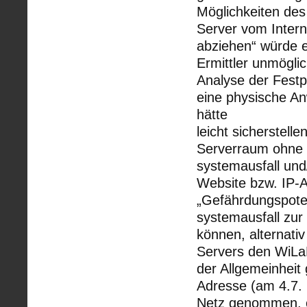
Möglichkeiten des
Server vom Intern
abziehen“ würde 
Ermittler unmögli
Analyse der Festp
eine physische An
hätte
leicht sicherstel
Serverraum ohne Po
systemausfall und
Website bzw. IP-A
„Gefährdungspoten
systemausfall zur
können, alternat
Servers den WiLaD
der Allgemeinheit
Adresse (am 4.7.
Netz genommen, o