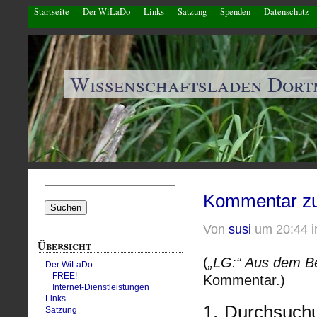
Startseite
Der WiLaDo
Links
Satzung
Spenden
Datenschutz
Wissenschaftsladen Dor
Suchen
Kommentar zu
nach:
Von
susi
um 20:44 
Übersicht
(
„LG:“ Aus dem Be
Der WiLaDo
FREE!
Kommentar.)
Internet-Dienstleistungen
Links
1. Durchsuch
Satzung