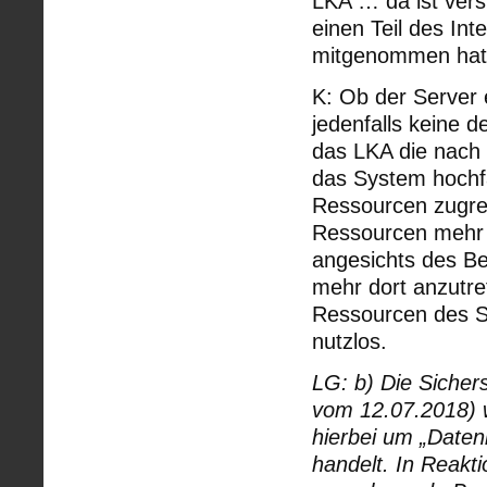
LKA … da ist vers
einen Teil des In
mitgenommen hat
K: Ob der Server 
jedenfalls keine 
das LKA die nach 
das System hochf
Ressourcen zugrei
Ressourcen mehr 
angesichts des Bek
mehr dort anzutre
Ressourcen des Se
nutzlos.
LG: b) Die Sichers
vom 12.07.2018) w
hierbei um „Date
handelt. In Reakti