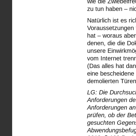
wie die Zwiebelfr
zu tun haben – ni
Natürlich ist es r
Voraussetzungen f
hat – woraus abe
denen, die die Dok
unsere Einwirkmög
vom Internet tren
(Das alles hat dan
eine bescheidene 
demolierten Türen
LG: Die Durchsuc
Anforderungen des
Anforderungen an 
prüfen, ob der Be
gesuchten Gegens
Abwendungsbefugn