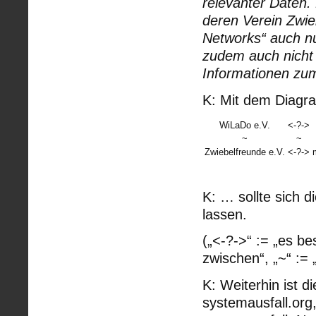
relevanter Daten. 
deren Verein Zwie
Networks“ auch n
zudem auch nicht u
Informationen zum
K: Mit dem Diag
WiLaDo e.V.
<-?->
~
~
Zwiebelfreunde e.V.
<-?->
K: … sollte sich 
lassen.
(„<-?->“ := „es b
zwischen“, „~“ := „
K: Weiterhin ist 
systemausfall.org,