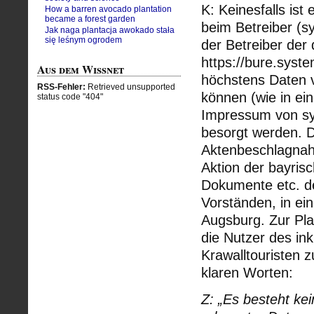
K: Keinesfalls ist
How a barren avocado plantation
became a forest garden
beim Betreiber (s
Jak naga plantacja awokado stała
się leśnym ogrodem
der Betreiber der
https://bure.syst
Aus dem Wissnet
höchstens Daten 
RSS-Fehler:
Retrieved unsupported
können (wie in ei
status code "404"
Impressum von sy
besorgt werden. 
Aktenbeschlagnah
Aktion der bayrisc
Dokumente etc. d
Vorständen, in ei
Augsburg. Zur Pla
die Nutzer des in
Krawalltouristen 
klaren Worten:
Z: „Es besteht ke