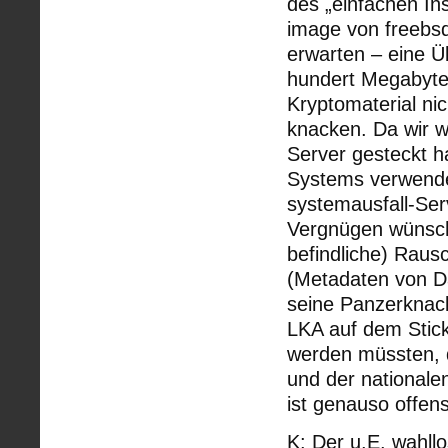
des „einfachen Ins
image von freebsd
erwarten – eine Ü
hundert Megabyte 
Kryptomaterial ni
knacken. Da wir w
Server gesteckt ha
Systems verwendet
systemausfall-Ser
Vergnügen wünsch
befindliche) Raus
(Metadaten von Da
seine Panzerknac
LKA auf dem Stick
werden müssten, d
und der nationalen
ist genauso offen
K: Der u.E. wahll