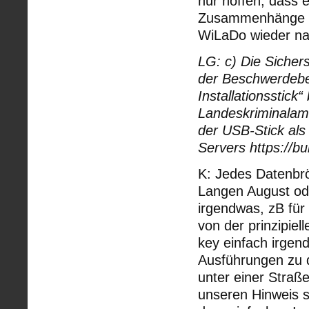
nur hoffen, dass e
Zusammenhänge u
WiLaDo wieder na
LG: c) Die Sicher
der Beschwerdebeg
Installationsstick
Landeskriminalamt
der USB-Stick als
Servers https://b
K: Jedes Datenbr
Langen August ode
irgendwas, zB für
von der prinzipie
key einfach irgen
Ausführungen zu 
unter einer Straße
unseren Hinweis 