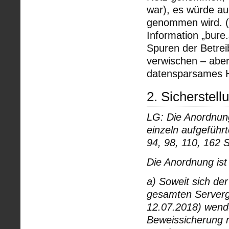
war), es würde au
genommen wird. (N
Information „bure.
Spuren der Betrei
verwischen – abe
datensparsames Ho
2. Sicherstel
LG: Die Anordnung
einzeln aufgeführ
94, 98, 110, 162 
Die Anordnung ist
a) Soweit sich de
gesamten Serverg
12.07.2018) wendet
Beweissicherung ni