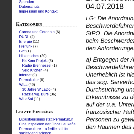
Spenden
04.07.2018
Datenschutz
Impressum und Kontakt
LG: Die Anordnun
Kategorien
Beschwerdeführers
StPO. Die Anordn
Corona und Coronoia
(6)
DUDL
(4)
beim Beschwerdef
Energie
(11)
Freifunk
(7)
den Anforderunge
Gitit
(1)
Historisches
(20)
a) Entgegen der 
KidKom-Projekt
(3)
Radio Brennessel
(1)
Beschwerdeführer
Velo Kitchen
(4)
Unerheblich ist h
Internet
(9)
Permakultur
(8)
das sog. Serverho
WiLa
(49)
Durchsuchung un
30 Jahre WiLaDo
(4)
Razzia wg. Bure
(36)
Erkenntnisse zu d
WiLaSol
(11)
auf der u.a. Unter
Letzte Einträge
französischer Haf
Personen zu gewin
Luxustourismus statt Permakultur
Eine Inspektion der Finca Leukeña
den Räumen des B
Permaculture – a fertile soil for
society and science