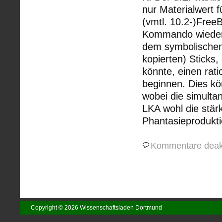
nur Materialwert f
(vmtl. 10.2-)Free
Kommando wiederb
dem symbolischen 
kopierten) Sticks,
könnte, einen rat
beginnen. Dies kö
wobei die simulta
LKA wohl die stär
Phantasieprodukti
Kommentare deakt
Copyright © 2026 Wissenschaftsladen Dortmund