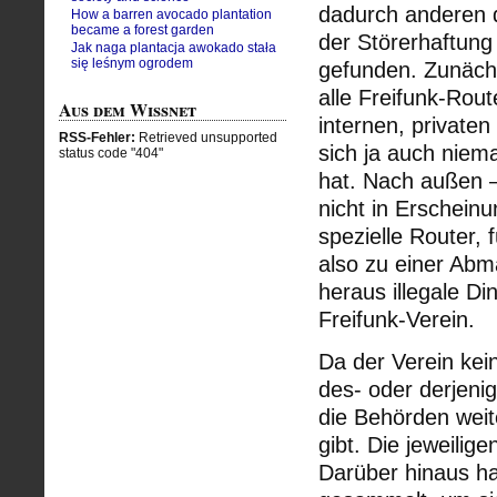
dadurch anderen 
How a barren avocado plantation
became a forest garden
der Störerhaftung
Jak naga plantacja awokado stała
się leśnym ogrodem
gefunden. Zunächs
alle Freifunk-Rout
Aus dem Wissnet
internen, private
RSS-Fehler:
Retrieved unsupported
sich ja auch niem
status code "404"
hat. Nach außen – 
nicht in Erscheinu
spezielle Router, 
also zu einer Ab
heraus illegale D
Freifunk-Verein.
Da der Verein kein
des- oder derjenig
die Behörden wei
gibt. Die jeweilig
Darüber hinaus ha