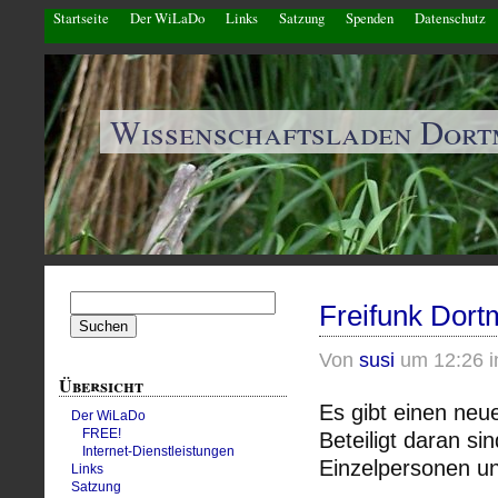
Startseite
Der WiLaDo
Links
Satzung
Spenden
Datenschutz
Wissenschaftsladen Dor
Suchen
Freifunk Dor
nach:
Von
susi
um 12:26 
Übersicht
Es gibt einen neu
Der WiLaDo
FREE!
Beteiligt daran si
Internet-Dienstleistungen
Einzelpersonen u
Links
Satzung