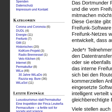
Spenden
Das Dortmunder Fr
Datenschutz
und die vom Freif
Impressum und Kontakt
mitmachen möchte,
Kategorien
Diese Geräte gibt
Freifunk-Software
Corona und Coronoia
(6)
DUDL
(4)
Freifunk-Netzes we
Energie
(11)
Freifunk
(7)
entwickelt, dass 
Gitit
(1)
Historisches
(20)
Jede*r Teilnehmer
KidKom-Projekt
(3)
Radio Brennessel
(1)
den Datentransfe
Velo Kitchen
(4)
oder sie ebenfall
Internet
(9)
Permakultur
(8)
das interne Freif
WiLa
(49)
sich bei den Rou
30 Jahre WiLaDo
(4)
Razzia wg. Bure
(36)
kommerziellen Anb
WiLaSol
(11)
eingesetzte Softw
Letzte Einträge
intelligent verteil
gleichberechtigte
Luxustourismus statt Permakultur
Eine Inspektion der Finca Leukeña
Permaculture – a fertile soil for
Viele stellen auc
society and science