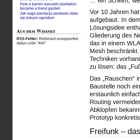
… ein Schelm, wer
How a barren avocado plantation
became a forest garden
Vor 10 Jahren hat
Jak naga plantacja awokado stała
się leśnym ogrodem
aufgebaut. In de
Lösungsidee entha
Aus dem Wissnet
Gliederung des Ne
RSS-Fehler:
Retrieved unsupported
das in einem WLA
status code "404"
Mesh beschränkt. 
Techniken vorhand
zu lösen: das „F
Das „Rauschen“ im
Baustelle noch e
erstaunlich einfa
Routing vermeiden
Abklopfen bekannt
Prototyp konkretis
Freifunk – d