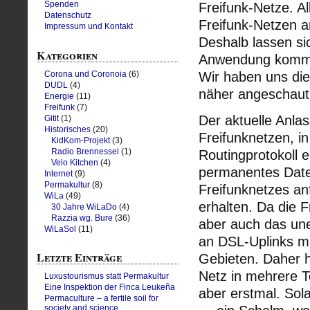
Spenden
Freifunk-Netze. A
Datenschutz
Freifunk-Netzen a
Impressum und Kontakt
Deshalb lassen si
Kategorien
Anwendung kommen
Wir haben uns die
Corona und Coronoia
(6)
DUDL
(4)
näher angeschaut
Energie
(11)
Freifunk
(7)
Der aktuelle Anla
Gitit
(1)
Historisches
(20)
Freifunknetzen, i
KidKom-Projekt
(3)
Radio Brennessel
(1)
Routingprotokoll 
Velo Kitchen
(4)
permanentes Dat
Internet
(9)
Permakultur
(8)
Freifunknetzes an
WiLa
(49)
erhalten. Da die 
30 Jahre WiLaDo
(4)
Razzia wg. Bure
(36)
aber auch das une
WiLaSol
(11)
an DSL-Uplinks mi
Letzte Einträge
Gebieten. Daher h
Netz in mehrere Te
Luxustourismus statt Permakultur
Eine Inspektion der Finca Leukeña
aber erstmal. Sola
Permaculture – a fertile soil for
society and science