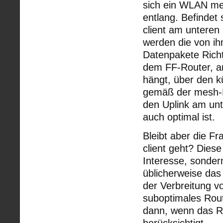
sich ein WLAN me
entlang. Befindet
client am unteren
werden die von i
Datenpakete Richt
dem FF-Router, an
hängt, über den 
gemäß der mesh-Me
den Uplink am unt
auch optimal ist.
Bleibt aber die F
client geht? Dies
Interesse, sonder
üblicherweise das
der Verbreitung v
suboptimales Rout
dann, wenn das R