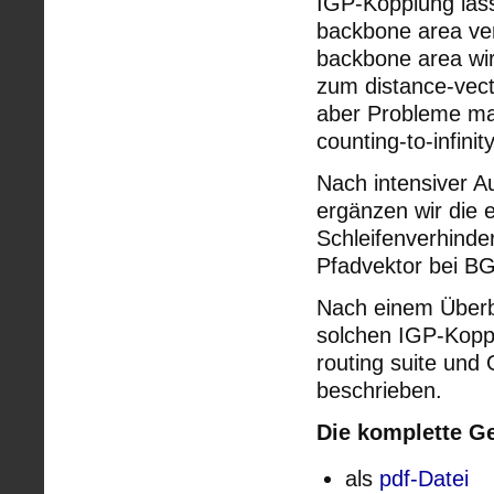
IGP-Kopplung läs
backbone area ve
backbone area wi
zum distance-vect
aber Probleme mach
counting-to-infinity
Nach intensiver A
ergänzen wir die 
Schleifenverhinde
Pfadvektor bei B
Nach einem Überb
solchen IGP-Koppl
routing suite und
beschrieben.
Die komplette G
als
pdf-Datei