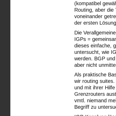
(kompatibel gewäh
Routing, aber die
voneinander getre
der ersten Lösung
Die Verallgemein
IGPs = gemeinsam
dieses einfache, 
untersucht, wie I
werden. BGP und v
aber nicht unmitt
Als praktische Ba
wir routing suites
und mit ihrer Hil
Grenzrouters aust
vmtl. niemand meh
Begriff zu unters