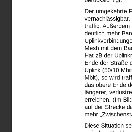
berücksichtigt.
Der umgekehrte Fal
vernachlässigbar
traffic. Außerdem
deutlich mehr Band
Uplinkverbindunge
Mesh mit dem Bac
Hat zB der Uplink
Ende der Straße e
Uplink (50/10 Mbi
Mbit), so wird tr
das obere Ende d
längerer, verlust
erreichen. (Im Bil
auf der Strecke d
mehr „Zwischensta
Diese Situation s