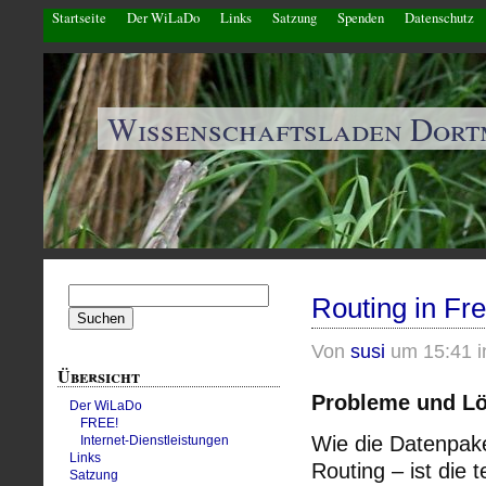
Startseite
Der WiLaDo
Links
Satzung
Spenden
Datenschutz
Wissenschaftsladen Dor
Suchen
Routing in Fr
nach:
Von
susi
um 15:41 
Übersicht
Probleme und L
Der WiLaDo
FREE!
Wie die Datenpak
Internet-Dienstleistungen
Links
Routing – ist die 
Satzung