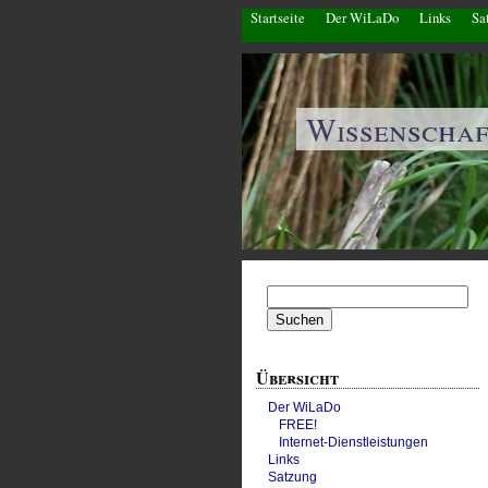
Startseite
Der WiLaDo
Links
Sa
Wissenscha
Suchen
nach:
Übersicht
Der WiLaDo
FREE!
Internet-Dienstleistungen
Links
Satzung