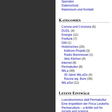
Spenden
Datenschutz
Impressum und Kontakt
Kategorien
Corona und Coronoia
(6)
DUDL
(4)
Energie
(11)
Freifunk
(7)
Gitit
(1)
Historisches
(20)
KidKom-Projekt
(3)
Radio Brennessel
(1)
Velo Kitchen
(4)
Internet
(9)
Permakultur
(8)
WiLa
(49)
30 Jahre WiLaDo
(4)
Razzia wg. Bure
(36)
WiLaSol
(11)
Letzte Einträge
Luxustourismus statt Permakultur
Eine Inspektion der Finca Leukeña
Permaculture – a fertile soil for
society and science