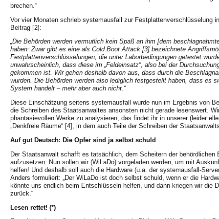
brechen.“
Vor vier Monaten schrieb systemausfall zur Festplattenverschlüsselung 
Beitrag [2]:
„Die Behörden werden vermutlich kein Spaß an ihm [dem beschlagnahmte
haben: Zwar gibt es eine als Cold Boot Attack [3] bezeichnete Angriffsmög
Festplattenverschlüsselungen, die unter Laborbedingungen getestet wurden
unwahrscheinlich, dass diese im „Feldeinsatz“, also bei der Durchsuchun
gekommen ist. Wir gehen deshalb davon aus, dass durch die Beschlagn
wurden. Die Behörden werden also lediglich festgestellt haben, dass es s
System handelt – mehr aber auch nicht.“
Diese Einschätzung seitens systemausfall wurde nun im Ergebnis von Beh
die Schreiben des Staatsanwaltes ansonsten nicht gerade lesenswert. Wir
phantasievollen Werke zu analysieren, das findet ihr in unserer (leider el
„Denkfreie Räume“ [4], in dem auch Teile der Schreiben der Staatsanwaltsc
Auf gut Deutsch: Die Opfer sind ja selbst schuld
Der Staatsanwalt schafft es tatsächlich, dem Scheitern der behördliche
aufzusetzen: Nun sollen wir (WiLaDo) vorgeladen werden, um mit Auskünf
helfen! Und deshalb soll auch die Hardware (u.a. der systemausfall-Serv
Anders formuliert: „Der WiLaDo ist doch selbst schuld, wenn er die Hard
könnte uns endlich beim Entschlüsseln helfen, und dann kriegen wir die 
zurück.“
Lesen rettet! (*)