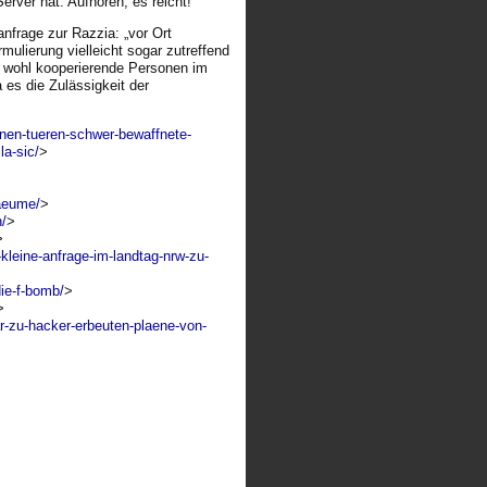
erver hat. Aufhören, es reicht!
anfrage zur Razzia: „vor Ort
mulierung vielleicht sogar zutreffend
hr wohl kooperierende Personen im
 es die Zulässigkeit der
enen-tueren-schwer-bewaffnete-
a-sic/
>
raeume/
>
/
>
>
kleine-anfrage-im-landtag-nrw-zu-
ie-f-bomb/
>
>
-zu-hacker-erbeuten-plaene-von-