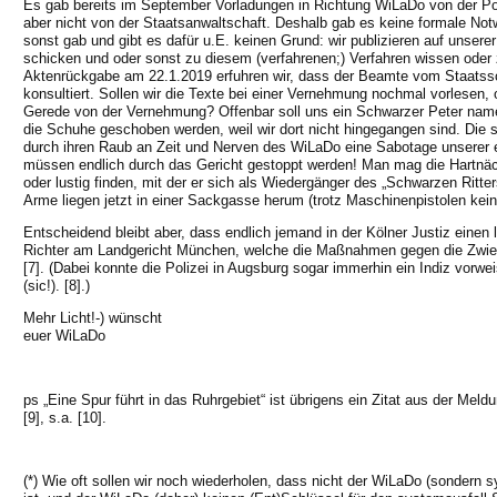
Es gab bereits im September Vorladungen in Richtung WiLaDo von der Pol
aber nicht von der Staatsanwaltschaft. Deshalb gab es keine formale Not
sonst gab und gibt es dafür u.E. keinen Grund: wir publizieren auf unsere
schicken und oder sonst zu diesem (verfahrenen;) Verfahren wissen oder 
Aktenrückgabe am 22.1.2019 erfuhren wir, dass der Beamte vom Staatss
konsultiert. Sollen wir die Texte bei einer Vernehmung nochmal vorlesen, 
Gerede von der Vernehmung? Offenbar soll uns ein Schwarzer Peter namens
die Schuhe geschoben werden, weil wir dort nicht hingegangen sind. Die 
durch ihren Raub an Zeit und Nerven des WiLaDo eine Sabotage unserer eh
müssen endlich durch das Gericht gestoppt werden! Man mag die Hartnäc
oder lustig finden, mit der er sich als Wiedergänger des „Schwarzen Ritte
Arme liegen jetzt in einer Sackgasse herum (trotz Maschinenpistolen kein
Entscheidend bleibt aber, dass endlich jemand in der Kölner Justiz einen 
Richter am Landgericht München, welche die Maßnahmen gegen die Zwiebel
[7]. (Dabei konnte die Polizei in Augsburg sogar immerhin ein Indiz vor
(sic!). [8].)
Mehr Licht!-) wünscht
euer WiLaDo
ps „Eine Spur führt in das Ruhrgebiet“ ist übrigens ein Zitat aus der Me
[9], s.a. [10].
(*) Wie oft sollen wir noch wiederholen, dass nicht der WiLaDo (sondern 