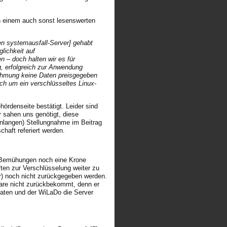
in einem auch sonst lesenswerten
n systemausfall-Server] gehabt
lichkeit auf
 – doch halten wir es für
g, erfolgreich zur Anwendung
ahmung keine Daten preisgegeben
ich um ein verschlüsseltes Linux-
ördenseite bestätigt. Leider sind
 sahen uns genötigt, diese
lenlangen) Stellungnahme im Beitrag
haft referiert werden.
n Bemühungen noch eine Krone
ten zur Verschlüsselung weiter zu
er) noch nicht zurückgegeben werden.
ware nicht zurückbekommt, denn er
Daten und der WiLaDo die Server