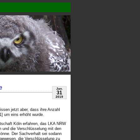
e
Jan.
31
2019
ssen jetzt aber, dass ihre Anzahl
1] um eins erhöht wurde.
ltschaft Köln erfahren, das LKA NRW
en und die Verschlüsselung mit den
könne. Der Sachverhalt sei sodann
 gewesen, die Verschlüsselung zu