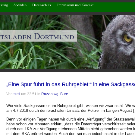
tzung
Spenden
Datenschutz
Impressum und Kontakt
ftsladen Dortmund
„Eine Spur führt in das Ruhrgebiet:“ in eine Sackgass
Von
susi
um 22:51 in
Razzia wg. Bure
Wie viele Sackgassen es im Ruhrgebiet gibt, wissen wir zwar nicht. Wir wi
am 4.7.2018 durch den brachialen Einsatz der Polizei im Langen August [
Denn vor einigen Tagen haben wir durch eine „Verfügung“ der Staatsanwa
habe schon vor Monaten erklärt, „dass die Datenträger verschlüsselt sei
durch das LKA zur Verfügung stehenden Mitteln nicht gebrochen werden 
mit dem BKA erörtert worden. Auch dort sei man jedoch nicht in der Lage