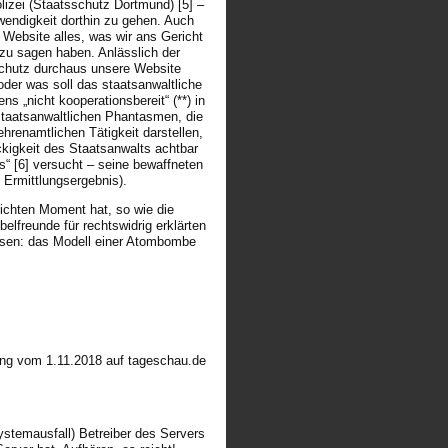
izei (Staatsschutz Dortmund) [5] –
wendigkeit dorthin zu gehen. Auch
r Website alles, was wir ans Gericht
zu sagen haben. Anlässlich der
chutz durchaus unsere Website
oder was soll das staatsanwaltliche
 „nicht kooperationsbereit“ (**) in
staatsanwaltlichen Phantasmen, die
renamtlichen Tätigkeit darstellen,
kigkeit des Staatsanwalts achtbar
rs“ [6] versucht – seine bewaffneten
 Ermittlungsergebnis).
lichten Moment hat, so wie die
freunde für rechtswidrig erklärten
weisen: das Modell einer Atombombe
ldung vom 1.11.2018 auf tageschau.de
systemausfall) Betreiber des Servers