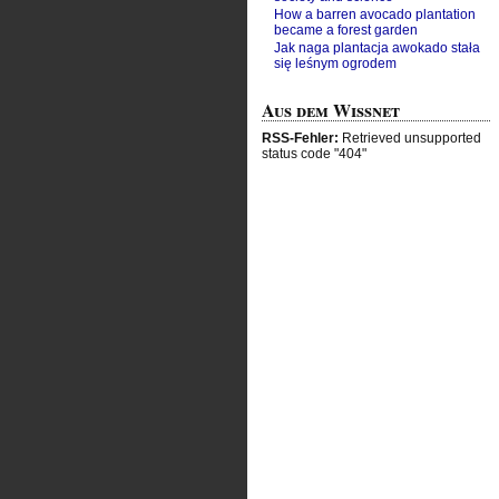
How a barren avocado plantation
became a forest garden
Jak naga plantacja awokado stała
się leśnym ogrodem
Aus dem Wissnet
RSS-Fehler:
Retrieved unsupported
status code "404"