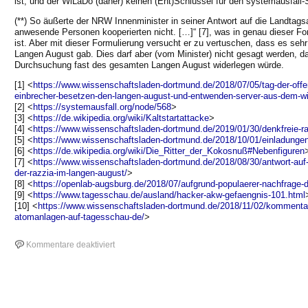
ist, und der WiLaDo (daher) keinen (Ent)Schlüssel für den systemausfall-S
(**) So äußerte der NRW Innenminister in seiner Antwort auf die Landtags
anwesende Personen kooperierten nicht. […]“ [7], was in genau dieser For
ist. Aber mit dieser Formulierung versucht er zu vertuschen, dass es se
Langen August gab. Dies darf aber (vom Minister) nicht gesagt werden, da
Durchsuchung fast des gesamten Langen August widerlegen würde.
[1] <
https://www.wissenschaftsladen-dortmund.de/2018/07/05/tag-der-off
einbrecher-besetzen-den-langen-august-und-entwenden-server-aus-dem-wil
[2] <
https://systemausfall.org/node/568
>
[3] <
https://de.wikipedia.org/wiki/Kaltstartattacke
>
[4] <
https://www.wissenschaftsladen-dortmund.de/2019/01/30/denkfreie-
[5] <
https://www.wissenschaftsladen-dortmund.de/2018/10/01/einladungen
[6] <
https://de.wikipedia.org/wiki/Die_Ritter_der_Kokosnuß#Nebenfiguren
[7] <
https://www.wissenschaftsladen-dortmund.de/2018/08/30/antwort-auf-
der-razzia-im-langen-august/
>
[8] <
https://openlab-augsburg.de/2018/07/aufgrund-populaerer-nachfrage-d
[9] <
https://www.tagesschau.de/ausland/hacker-akw-gefaengnis-101.html
[10] <
https://www.wissenschaftsladen-dortmund.de/2018/11/02/kommentar
atomanlagen-auf-tagesschau-de/
>
für
Kommentare deaktiviert
„Eine
Spur
führt
in
das
Ruhrgebiet:“